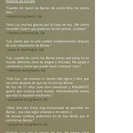
Reseñas de Google
“Cuando me hacen las Barras me siento feliz, me siento
bien…”
~ Arnold (Long Beach, CA)
“Hola Luz, muchas gracias por la clase de hoy. ¡Me siento
increíble! Espero que podamos vernos pronto. ¡Cuídate!”
~ Verónica (Paramount, CA)
“Luz, siento que mi vida cambió completamente después
de este tratamiento de Barras.”
~ Juana A. (Huntington, CA)
“Luz, cuando me corres las Barras siento que estoy en un
mundo diferente, lleno de alegría y felicidad. Me ayuda a
calmarme y siento que puedo hacer cualquier cosa.”
~ Matthew (Long Beach, CA)
“Hola Luz… me encanta lo mucho más ligera y libre que
me sentí después de que me hiciste las Barras.
Mi hijo de 11 años tuvo otra convulsión y REALMENTE
quiero que conozca este mundo. Instintivamente siento
que esto lo ayudará muchísimo.”
~ Jacqueline (Long Beach, CA)
“¡Hola otra vez! Estoy muy emocionada de aprender las
Barras… esa idea sigue viniendo a mi mente ;)
He notado cambios poderosos en mi hijo desde que le
corriste las Barras.”
~ Jacqueline (Long Beach, CA)
“Gracias, Luz, por la sesión de hoy. Mi mente sigue