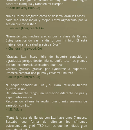
bastante tranquila y también mi cuerpo.”
~ Scott (Beverly Hills, CA)
“Hola Luz, me pregunto cómo se desarrollarán las cosas…
cada día estoy mejor y mejor. Estoy agradecido por la
sesión que me diste.”
~ Boniface (Long Beach, CA)
“Namasté Luz, muchas gracias por la clase de Barras.
Estoy practicando casi a diario con mi hijo. Él está
mejorando en su salud, gracias a Dios.”
~ Chandra (Inglewood, CA)
“Gracias, Luz. Estoy feliz de haberte conocido y
agradecida porque desde niña no podía tocar las plumas
por una experiencia aterradora que tuve.
Gracias, gracias, gracias por ayudarme a superarlo.
Prometo comprar una pluma y enviarte una foto.”
~ Alcira (Los Ángeles, CA)
“El toque sanador de Luz y su clara intuición guiaron
nuestra sesión.
Definitivamente tengo una sensación diferente de paz y
espero otra sesión.
Recomiendo altamente recibir una o más sesiones de
sanación con Luz.”
~ J.B. Adkins
“Tomé la clase de Barras con Luz hace unos 7 meses.
Buscaba una forma de eliminar los síntomas
psicosomáticos y el PTSD con los que he lidiado gran
parte de mi vida.