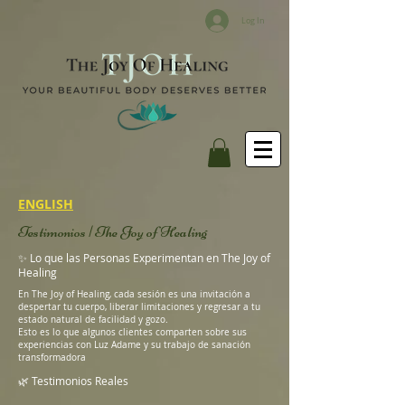
Log In
ENGLISH
Testimonios | The Joy of Healing
✨ Lo que las Personas Experimentan en The Joy of
Healing
En The Joy of Healing, cada sesión es una invitación a
despertar tu cuerpo, liberar limitaciones y regresar a tu
estado natural de facilidad y gozo.
Esto es lo que algunos clientes comparten sobre sus
experiencias con Luz Adame y su trabajo de sanación
transformadora
🌿 Testimonios Reales