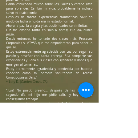
Había escuchado mucho sobre las Barras y estaba lista
para aprender. Cambió mi vida, probablemente incluso
salvó mi matrimonio.
Después de tantas experiencias traumáticas, vivir en
modo de lucha o huida era mi estado normal.
Ahora la paz, la alegría y las posibilidades son infinitas.
Luz me enseñó tanto en solo 6 horas; ella da, nunca
juzga.
Desde entonces he tomado dos clases más, Procesos
Corporales y MTVSS, que me empoderaron para saber lo
que sé.
Estoy extremadamente agradecida con Luz por seguir su
pasión y enseñar con tanta entrega. Ella comparte sus
experiencias y llena sus clases con grandeza y dones que
emergen al tomarlas.
Estoy eternamente agradecida y bendecida por haberla
conocido como mi primera facilitadora de Access
Consciousness Bars.”
~ Lety D. (Garden Grove, CA)
“¡Luz! No puedo creerlo… después de las Barras, al
segundo día, mi hijo me pidió salir, ¡y hoy los dos
conseguimos trabajo!
¿Cómo puede mejorar aún más? Estoy realmente
agradecida por tu contribución.”
~ Marwa
“Después de mi primera sesión de Access Bars® con Luz,
me sentí más ligera, feliz y en paz que en mucho tiempo.
Mi mente se aquietó y mi cuerpo se liberó.”
~ María G., Long Beach, CA