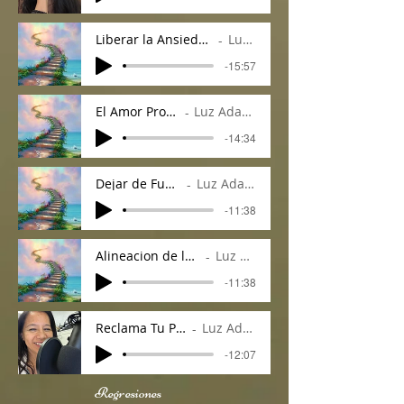
Liberar la Ansiedad, Tristeza y Miedo
Luz Adame
-15:57
El Amor Propio
Luz Adame
-14:34
Dejar de Fumar
Luz Adame
-11:38
Alineacion de los Chacras
Luz Adame
-11:38
Reclama Tu Poder
Luz Adame
-12:07
Regresiones