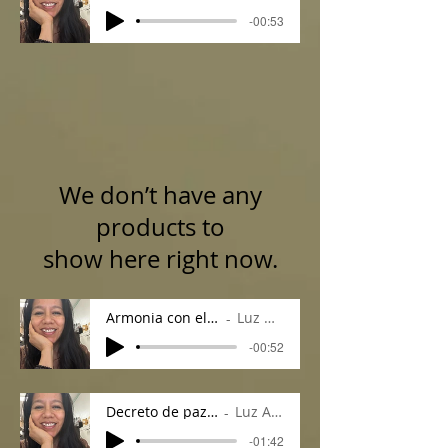
-00:53
We don’t have any
products to
show here right now.
Armonia con el Universo
Luz Adame
-00:52
Decreto de paz interior
Luz Adame
-01:42