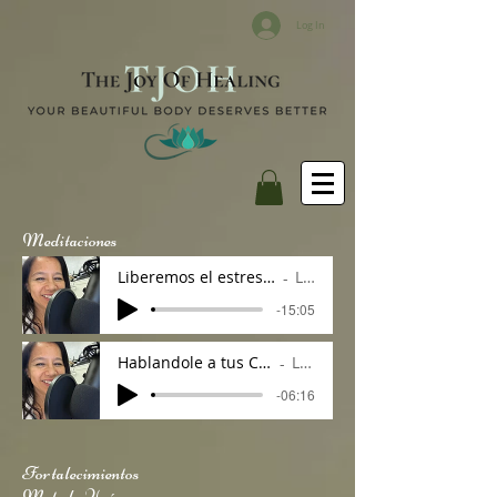
Log In
Meditaciones
Liberemos el estres con una meditacion por Luz Adame
Luz Adame
-15:05
Hablandole a tus Celulas - Meditacion- Luz Adame
Luz Adame
-06:16
Fortalecimientos
Metodo Yuén