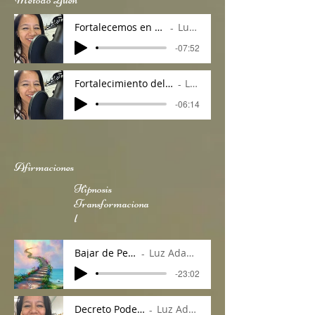
Fortalecemos en el eclipse con Tauro
Luz Adame
-07:52
Fortalecimiento del Metodo Yuen para a Atraer Clie
Luz Adame
-06:14
Afirmaciones
Hipnosis
Transformaciona
l
Bajar de Peso
Luz Adame
-23:02
Decreto Poderoso
Luz Adame