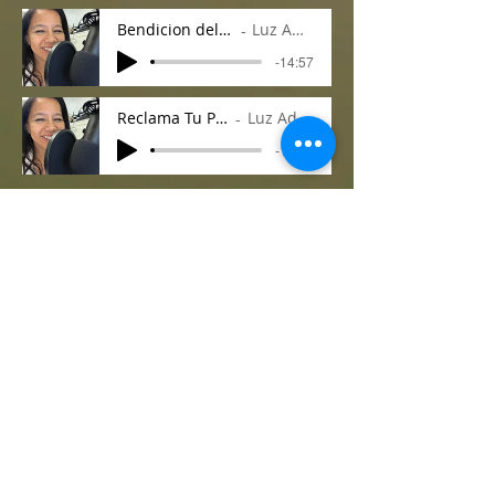
Bendicion del Utero
Luz Adame
-14:57
Reclama Tu Poder
Luz Adame
-12:07
Clearing Audios
Patrulla de Fraude
Luz Adame
-00:51
Healing Sounds Vibrations
Shamanic Drumming Session
Luz Adame
-01:20