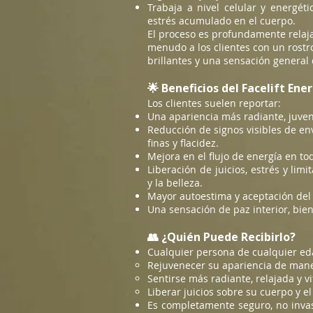
Trabaja a nivel celular y energéti
estrés acumulado en el cuerpo.
El proceso es profundamente relaja
menudo a los clientes con un rost
brillantes y una sensación general 
🌟 Beneficios del Facelift En
Los clientes suelen reportar:
Una apariencia más radiante, juveni
Reducción de signos visibles de en
finas y flacidez.
Mejora en el flujo de energía en to
Liberación de juicios, estrés y lim
y la belleza.
Mayor autoestima y aceptación del
Una sensación de paz interior, bien
👥 ¿Quién Puede Recibirlo?
Cualquier persona de cualquier ed
Rejuvenecer su apariencia de mane
Sentirse más radiante, relajada y vi
Liberar juicios sobre su cuerpo y e
Es completamente seguro, no invas