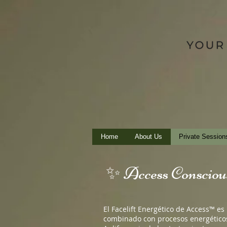
Home
About Us
Private Session
✨ Access Consciou
El Facelift Energético de Access™ es 
combinado con procesos energéticos,