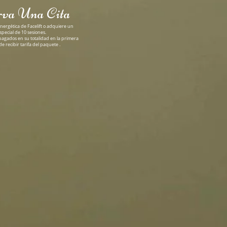
va Una Cita
nergética de Facelift o adquiere un
pecial de 10 sesiones.
agados en su totalidad en la primera
de recibir tarifa del paquete .