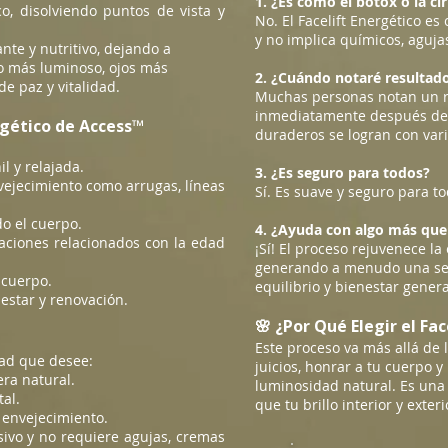
1. ¿Es como el bótox o la ci
co, disolviendo puntos de vista y
No. El Facelift Energético e
y no implica químicos, aguja
nte y nutritivo, dejando a
ro más luminoso, ojos más
2. ¿Cuándo notaré resultad
de paz y vitalidad.
Muchas personas notan un ro
inmediatamente después de l
ergético de Access™
duraderos se logran con vari
l y relajada.
3. ¿Es seguro para todos?
vejecimiento como arrugas, líneas
Sí. Es suave y seguro para t
do el cuerpo.
4. ¿Ayuda con algo más que 
itaciones relacionados con la edad
¡Sí! El proceso rejuvenece la
generando a menudo una sen
 cuerpo.
equilibrio y bienestar genera
estar y renovación.
🌸 ¿Por Qué Elegir el Fa
Este proceso va más allá de la
ad que desee:
juicios, honrar a tu cuerpo y
ra natural.
luminosidad natural. Es una 
tal.
que tu brillo interior y exter
l envejecimiento.
ivo y no requiere agujas, cremas