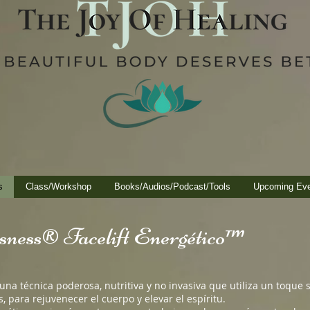
s
Class/Workshop
Books/Audios/Podcast/Tools
Upcoming Ev
sness® Facelift Energético™
una técnica poderosa, nutritiva y no invasiva que utiliza un toque s
 para rejuvenecer el cuerpo y elevar el espíritu.