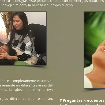
méticos o cirugías, este proceso trabaja con las energías naturales
el envejecimiento, la belleza y el propio cuerpo.
aneces completamente vestido/a.
uavemente en diferentes áreas del
ones, la cabeza, mientras activa
gías diferentes que restauran,
❓ Preguntas Frecuentes