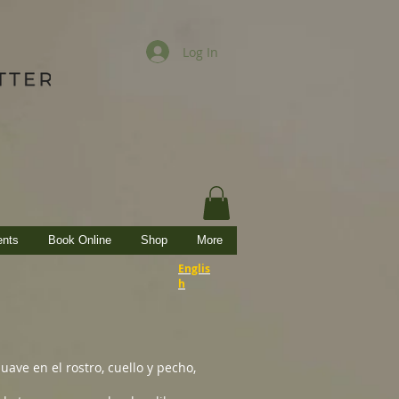
Log In
ents
Book Online
Shop
More
Englis
h
uave en el rostro, cuello y pecho,