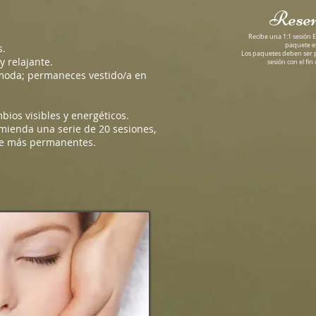
Reser
Recibe una 1:1 sesión E
paquete es
s.
Los paquetes deben ser p
y relajante.
sesión con el fin 
ómoda; permaneces vestido/a en
ios visibles y energéticos.
mienda una serie de 20 sesiones,
se más permanentes.