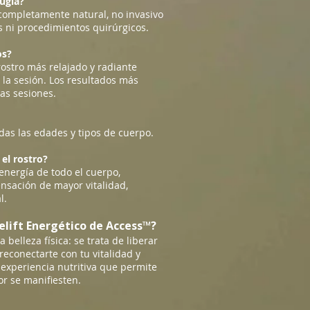
rugía?
s completamente natural, no invasivo
s ni procedimientos quirúrgicos.
os?
stro más relajado y radiante
a sesión. Los resultados más
as sesiones.
odas las edades y tipos de cuerpo.
el rostro?
 energía de todo el cuerpo,
sación de mayor vitalidad,
l.
celift Energético de Access™?
 belleza física: se trata de liberar
 reconectarte con tu vitalidad y
experiencia nutritiva que permite
ior se manifiesten.