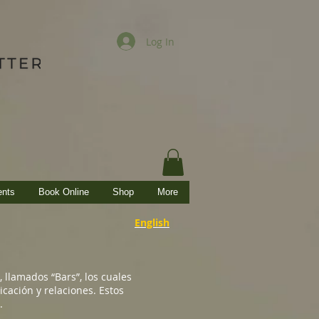
Log In
ents
Book Online
Shop
More
English
 llamados “Bars”, los cuales
cación y relaciones. Estos
.