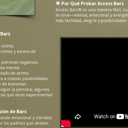
🌟 Por Qué Probar Access Bars
Access Bars® es una manera fácil, sua
te sirve—mental, emocional y energ
más facilidad, alegría y posibilidades 
 Bars
 estrés.
ciones y exceso de
y patrones negativos.
lma mental.
estado de ánimo.
a a nuevas posibilidades.
n de bienestar.
 según la persona; algunas
tras que otras experimentan
sión de Bars
ración emocional y claridad.
e los padres) que desean