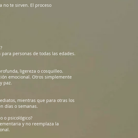
 no te sirven. El proceso
s?
ra para personas de todas las edades.
ofunda, ligereza o cosquilleo.
ción emocional. Otros simplemente
y paz.
diatos, mientras que para otras los
n días o semanas.
o o psicológico?
lementaria y no reemplaza la
onal.