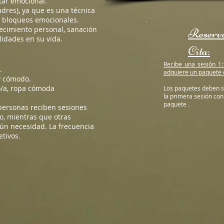
tar emocional.
dres), ya que es una técnica
o bloqueos emocionales.
ecimiento personal, sanación
Reserv
lidades en su vida.
Cita:
Recibe una sesión 1
.
adquiere un paquete 
 y cómodo.
/a, ropa cómoda
Los paquetes deben s
la primera sesión con e
paquete .
ersonas reciben sesiones
o, mientras que otras
ún necesidad. La frecuencia
tivos.