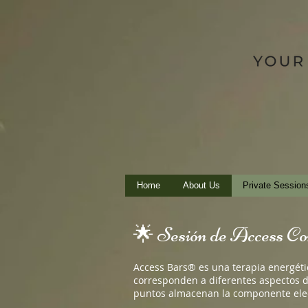
Home
About Us
Private Session
🌟 Sesión de Access C
Access Bars® es una terapia energétic
corresponden a diferentes aspectos de
puntos almacenan la componente elec