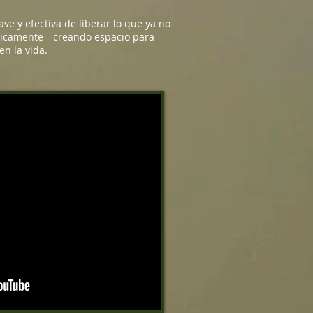
ve y efectiva de liberar lo que ya no
éticamente—creando espacio para
en la vida.