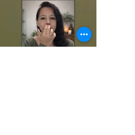
🌿
¿Qué hace diferentes las sesiones con Luz
Adame?
En The Joy of Healing, EFT no se realiza de manera
mecánica.
Tu sesión puede integrar:
• Conciencia energética
• Regulación somática
• Reencuadre desde la conciencia
• Fortalecimiento interno
• Empoderamiento y elección consciente
No solo estás “tapping sobre un problema”.
Estás liberando, fortaleciendo y eligiendo diferente.
🌿
Modalidades de Sesión
Sesión Presencial
Ubicación: Lakewood, CA
Realizamos el proceso en un espacio privado y armonioso,
guiándote paso a paso.