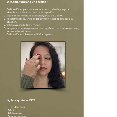
🌿
¿Cómo funciona una sesión?
Cada sesión es guiada de manera personalizada y segura.
Identificamos el tema o detonante específico.
Medimos la intensidad emocional (escala del 0 al 10).
Realizamos la secuencia de tapping con frases adaptadas a tu
situación.
Volvemos a medir la intensidad.
Integramos nuevas percepciones, regulación del sistema nervioso y
fortalecimiento interno.
Cada sesión es diferente y diseñada para ti.
🌿
¿Para quién es EFT?
EFT es ideal para:
• Adultos
• Adolescentes
• Emprendedores