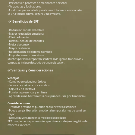
• Personas en procesos de crecimiento personal
• Terapeutas y facilitadores
• Cualquier persona lista para liberar bloqueos emocionales
Es una técnica suave, segura y no invasiva.
🌿 Beneficios
de EFT
• Reducción rápida del estrés
• Mayor regulación emocional
• Claridad mental
• Disminución de detonantes
• Mejor descanso
• Mayor resiliencia
• Recalibración del sistema nervioso
• Empoderamiento emocional
Muchas personas reportan sentirse más ligeras, tranquilas y
centradas incluso después de una sola sesión.
🌿
Ventajas y Consideraciones
Ventajas
• Cambios emocionales rápidos
• Técnica respaldada por estudios
• Segura y no invasiva
• Funciona presencial y en línea
• Aprendes una herramienta que puedes usar por ti mismo(a)
Consideraciones
• Traumas profundos pueden requerir varias sesiones
• Puede surgir liberación emocional temporal antes de sentirse
mejor
• No sustituye tratamiento médico o psicológico
EFT complementa procesos terapéuticos y trabajo energético de
manera excelente.