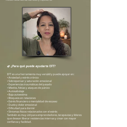
🌿
¿Para qué puede ayudarte EFT?
EFT es una herramienta muy versátil y puede apoyar en:
• Ansiedad y estrés crónico
• Sobrepensar y saturación emocional
• Experiencias traumáticas del pasado
• Miedos, fobias y ataques de pánico
• Autosabotaje
• Baja autoestima
• Bloqueos en relaciones
• Estrés financiero o mentalidad de escasez
• Duelo y dolor emocional
• Dificultad para dormir
• Síntomas físicos relacionados con el estrés
También es muy útil para emprendedores, terapeutas y líderes
que desean liberar resistencias internas y crear con mayor
confianza y facilidad.