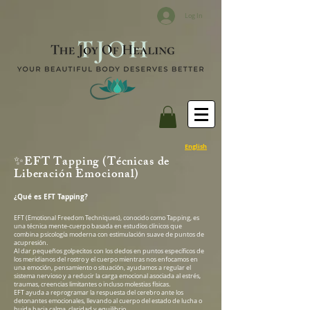
Log In
English
EFT Tapping (Técnicas de
✨
Liberación Emocional)
¿Qué es EFT Tapping?
EFT (Emotional Freedom Techniques), conocido como Tapping, es
una técnica mente-cuerpo basada en estudios clínicos que
combina psicología moderna con estimulación suave de puntos de
acupresión.
Al dar pequeños golpecitos con los dedos en puntos específicos de
los meridianos del rostro y el cuerpo mientras nos enfocamos en
una emoción, pensamiento o situación, ayudamos a regular el
sistema nervioso y a reducir la carga emocional asociada al estrés,
traumas, creencias limitantes o incluso molestias físicas.
EFT ayuda a reprogramar la respuesta del cerebro ante los
detonantes emocionales, llevando al cuerpo del estado de lucha o
huida hacia calma, claridad y equilibrio.