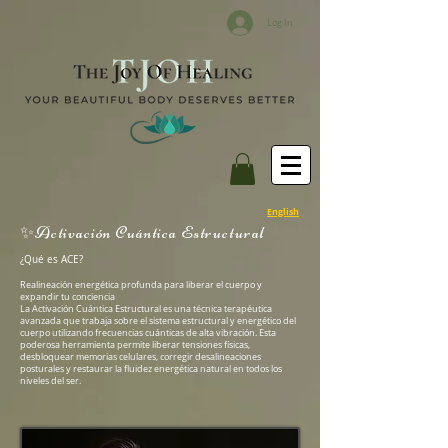
Log In
English
✨Activación Cuántica Estructural
¿Qué es ACE?
Realineación energética profunda para liberar el cuerpo y
expandir tu conciencia
La Activación Cuántica Estructural es una técnica terapéutica
avanzada que trabaja sobre el sistema estructural y energético del
cuerpo utilizando frecuencias cuánticas de alta vibración. Esta
poderosa herramienta permite liberar tensiones físicas,
desbloquear memorias celulares, corregir desalineaciones
posturales y restaurar la fluidez energética natural en todos los
niveles del ser.