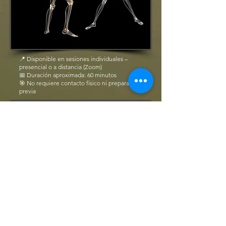
📍 Disponible en sesiones individuales –
presencial o a distancia (Zoom)
📅 Duración aproximada: 60 minutos
🎯 No requiere contacto físico ni preparación
previa