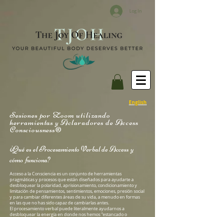
Log In
English
Sesiones por Zoom utilizando
herramientas y Aclaradores de
Access
Consciousness®
¿
Qué e
s el Procesamiento Verbal de Access y
cómo funciona?
Acceso a la Consciencia es un conjunto de herramientas
pragmáticas y procesos que están diseñados para ayudarte a
desbloquear la polaridad, aprisionamiento, condicionamiento y
limitación de pensamientos, sentimientos, emociones, presión social
y para cambiar diferentes áreas de su vida, a menudo en formas
en las que no has sido capaz de cambiarlas antes.
El procesamiento verbal puede literalmente ayudarnos a
desbloquear la energía en donde nos hemos "estancado o