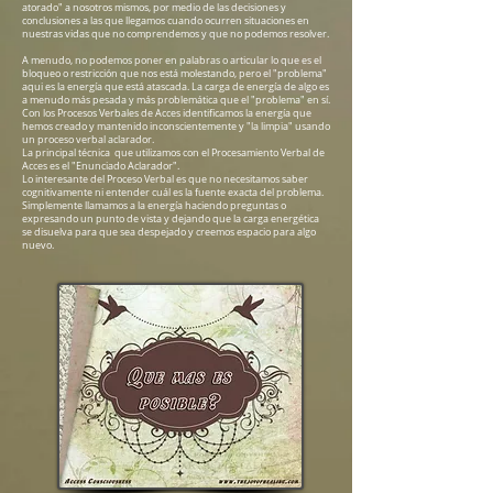
atorado" a nosotros mismos, por medio de las decisiones y
conclusiones a las que llegamos cuando ocurren situaciones en
nuestras vidas que no comprendemos y que no podemos resolver.
A menudo, no podemos poner en palabras o articular lo que es el
bloqueo o restricción que nos está molestando, pero el "problema"
aqui es la energía que está atascada. La carga de energía de algo es
a menudo más pesada y más problemática que el "problema" en sí.
Con los Procesos Verbales de Acces identificamos la energía que
hemos creado y mantenido inconscientemente y "la limpia" usando
un proceso verbal aclarador.
La principal técnica que utilizamos con el Procesamiento Verbal de
Acces es el "Enunciado Aclarador".
Lo interesante del Proceso Verbal es que no necesitamos saber
cognitivamente ni entender cuál es la fuente exacta del problema.
Simplemente llamamos a la energía haciendo preguntas o
expresando un punto de vista y dejando que la carga energética
se disuelva para que sea despejado y creemos espacio para algo
nuevo.