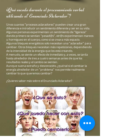
¿Qué sucede durante el procesamiento verbal
utilizando el"Enunciado Aclarador"?
Unos cuantos "procesos aclaradores" pueden crear una gran
diferencia e introducir un sentimiento diferente y ser en su vida.
Algunas personas experimentan un sentimiento de "ligereza"
donde primero se sentian "pesad@s", otr@s experimentan mareos
u hormigueo en el cuerpo, como si se creara más espacio.
Algunos bloques energéticos solo necesitan una "aclarador" para
cambiar. Otros bloques necesitan más repeticiones, dependiendo
de la intensidad de la energía que los está creando.
A menudo, se siente un efecto de inmediato y, a veces, se tarda
hasta alrededor de tres a cuatro semanas antes de que los
resultados reales y el cambio se sientan.
Aunque suena extraño y desconocido, ¿qué tal si el cambiar la
energía alrededor de un "problema" nos permite realmente
cambiar lo que queremos cambiar?
¿Quieres saber más sobre el Enunciado Aclarador?