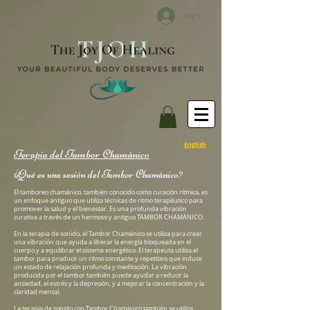
Log In
English
Terapia del Tambor
Chamánico
¿Qué es una sesión del Tambor Chamánico
?
El tamboreo chamánico, también conocido como curación rítmica, es
un enfoque antiguo que utiliza técnicas de ritmo terapéutico para
promover la salud y el bienestar. Es una profunda vibración
curativa a través de un hermoso y antiguo TAMBOR CHAMÁNICO
.
En la terapia de sonido, el Tambor Chamánico se utiliza para crear
una vibración que ayuda a liberar la energía bloqueada en el
cuerpo y a equilibrar el sistema energético. El terapeuta utiliza el
tambor para producir un ritmo constante y repetitivo que induce
un estado de relajación profunda y meditación. La vibración
producida por el tambor también puede ayudar a reducir la
ansiedad, el estrés y la depresión, y a mejorar la concentración y la
claridad mental.
La terapia de sonido con Tambor Chamánico también se utiliza