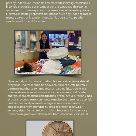
para ayudar en la curación de enfermedades físicas y emocionales.
El sonido producido por el tambor tiene la capacidad de resonar
con el cuerpo humano y crear una sensación de bienestar y alivio.
El ritmo constante y repetitivo del tambor puede ayudar a calmar la
mente y a reducir la tensión muscular, lo que a su vez puede
ayudar a reducir el dolor crónico.
El poder del patrón curativo del tambor es realmente notable. Al
proyectar una resonancia de apoyo en el cuerpo, este patrón le
permite sintonizarse con una resonancia simpática, que forma
nuevas alineaciones armónicas, abre meridianos y chakras de
energía, libera emociones bloqueadas, promueve la curación y nos
ayuda a reconectarnos con nuestro núcleo. Los patrones de sonido
también tienen el potencial de mejorar nuestra sensación de
empoderamiento y estimular nuestra expresión creativa. En
general, el patrón de tambor curativo ofrece una forma única y
poderosa de promover el bienestar físico, emocional y espiritual.