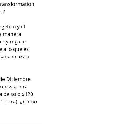
transformation
es?
gético y el
una manera
r y regalar
 a lo que es
asada en esta
 de Diciembre
Access ahora
a de solo $120
1 hora). ¡¿Cómo