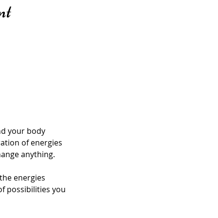
nt
nd your body
ration of energies
hange anything.
 the energies
 possibilities you