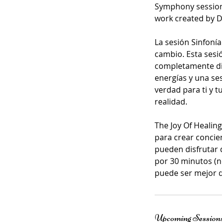
Symphony session
work created by D
La sesión Sinfoní
cambio. Esta sesió
completamente dif
energías y una se
verdad para ti y 
realidad.
The Joy Of Healin
para crear concie
pueden disfrutar 
por 30 minutos (n
puede ser mejor q
Upcoming Session