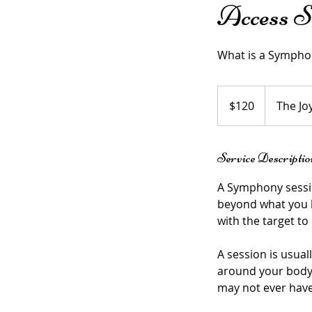
Access S
What is a Sympho
120
US
$120
The Jo
dollars
Service Descriptio
A Symphony sessio
beyond what you be
with the target t
A session is usual
around your body,
may not ever have