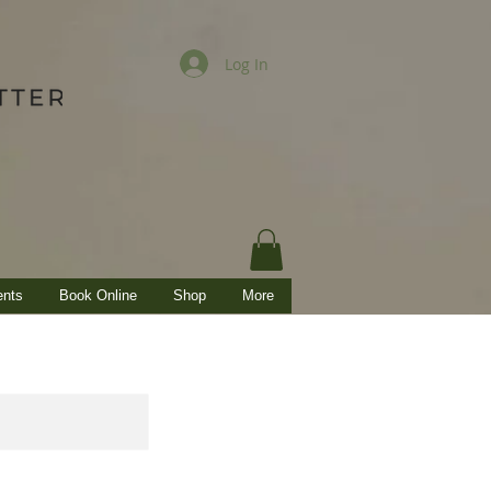
Log In
ents
Book Online
Shop
More