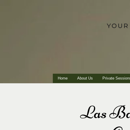
Home
About Us
Private Session
Las Bar