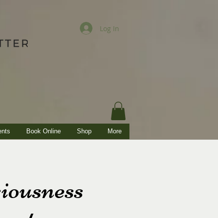
Log In
ents
Book Online
Shop
More
iousness