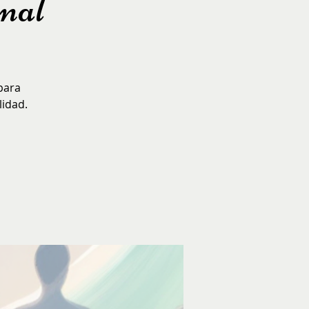
onal
para
lidad.