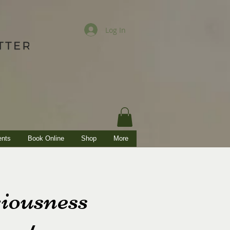
Log In
ents
Book Online
Shop
More
iousness