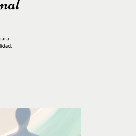
onal
para
lidad.