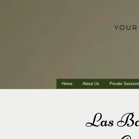
Home
About Us
Private Session
Las Bar