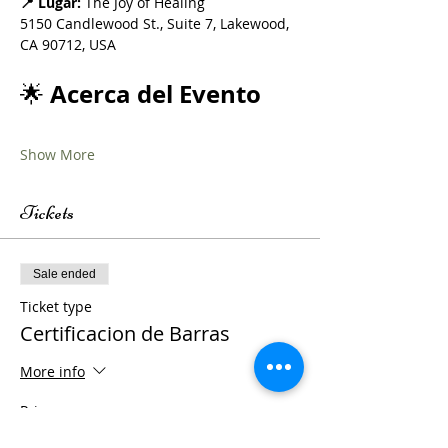
📍 Lugar:
 The Joy of Healing
5150 Candlewood St., Suite 7, Lakewood, 
CA 90712, USA
Acerca del Evento
🌟 
Show More
Tickets
Sale ended
Ticket type
Certificacion de Barras
More info
Price
From $20.00 to $440.00