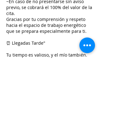
~En caso de no presentarse sin aviso
previo, se cobrará el 100% del valor de la
cita.
Gracias por tu comprensión y respeto
hacia el espacio de trabajo energético
que se prepara especialmente para ti.
⏰ Llegadas Tarde"
Tu tiempo es valioso, y el mío también.
~Si llegas tarde a tu sesión, haremos lo
posible por aprovechar el tiempo
restante, pero la sesión terminará a la
hora originalmente acordada.
~Si llegas con más de 15 minutos de
retraso, sin aviso previo, la cita se
considerará cancelada sin reembolso.
Te recomendamos conectarte (o llegar al
lugar físico) con al menos 5 minutos de
anticipación, para que puedas comenzar
en calma y receptividad.