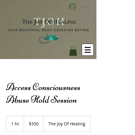
Log In
Access Consciousness
Abuse Hold Session
350
US
1 hr
1
$350
The Joy Of Healing
dollars
h