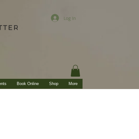
Log In
ents
Book Online
Shop
More