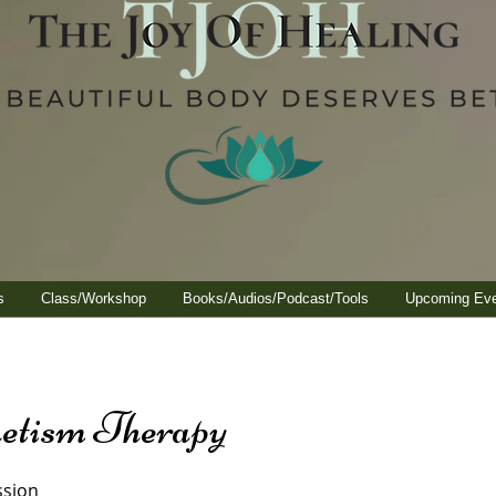
s
Class/Workshop
Books/Audios/Podcast/Tools
Upcoming Ev
etism Therapy
ssion