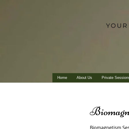
Home
About Us
Private Session
Biomagn
Biomagnetism Se