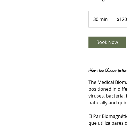
120
US
30 min
3
$120
dollars
0
m
i
Book Now
n
Service Descriptio
The Medical Bioma
positioned in diff
viruses, bacteria,
naturally and quic
El Par Biomagnéti
que utiliza pares