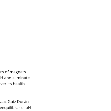
irs of magnets
 PH and eliminate
ver its health
saac Goiz Durán
eequilibrar el pH